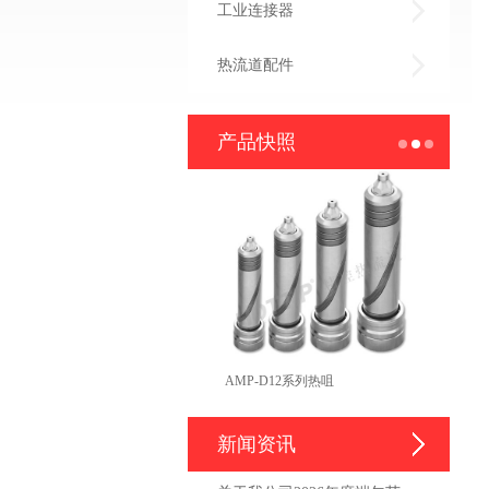
工业连接器
热流道配件
产品快照
AMP-D11系列热咀
新闻资讯