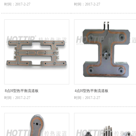
时间：2017-2-27
时间：2017-2-27
8点H型热平衡流道板
4点H型热平衡流道板
时间：2017-2-27
时间：2017-2-27