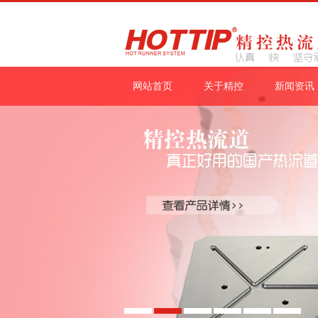
网站首页
关于精控
新闻资讯