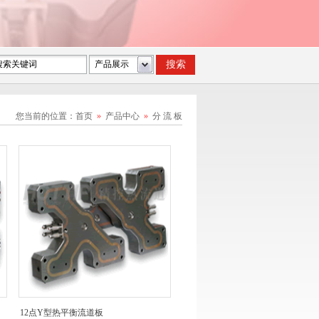
技有限公司
官网，我们将一如既往的为广大客户提供最优质的产品及最及时周到的服
您当前的位置：
首页
»
产品中心
»
分 流 板
12点Y型热平衡流道板