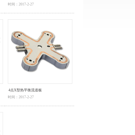
时间：2017-2-27
4点X型热平衡流道板
时间：2017-2-27