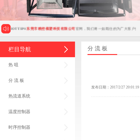
问
HOTTIP®
东莞市精控模塑科技有限公司
官网，我们将一如既往的为广大客户提供最
分 流 板
栏目导航
热 咀
分 流 板
发布日期：2017/2/27 20:01:19
热流道系统
温度控制器
时序控制器