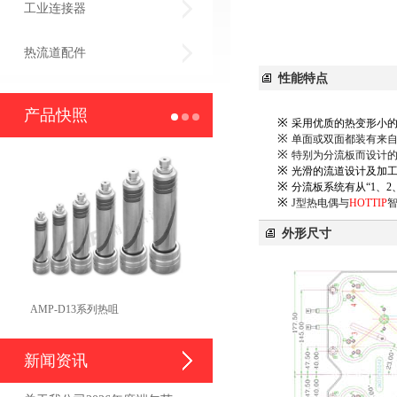
工业连接器
热流道配件
性能特点
产品快照
※
采用优质的热变形小
※
单面或双面都装有来
※
特别为分流板而设计
※
光滑的流道设计及加
※
分流板系统有从“1、2
※
J型热电偶与
HOTTIP
智
外形尺寸
AMP-D13系列热咀
新闻资讯